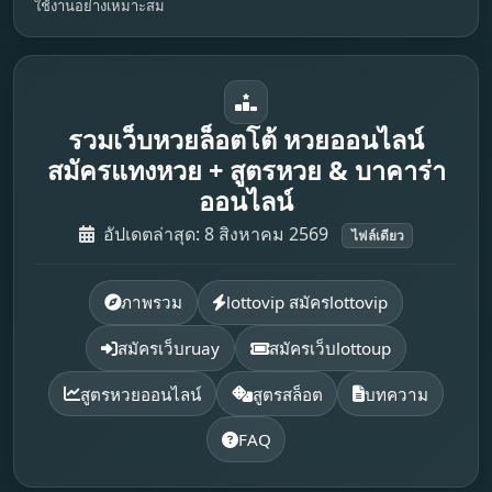
ใช้งานอย่างเหมาะสม
รวมเว็บหวยล็อตโต้ หวยออนไลน์
สมัครแทงหวย + สูตรหวย & บาคาร่า
ออนไลน์
อัปเดตล่าสุด:
8 สิงหาคม 2569
ไฟล์เดียว
ภาพรวม
lottovip สมัครlottovip
สมัครเว็บruay
สมัครเว็บlottoup
สูตรหวยออนไลน์
สูตรสล็อต
บทความ
FAQ