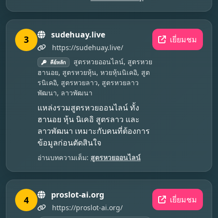
sudehuay.live
3
เยี่ยมชม
https://sudehuay.live/
สูตรหวยออนไลน์, สูตรหวย
คีย์หลัก
ฮานอย, สูตรหวยหุ้น, หวยหุ้นนิเคอิ, สูต
รนิเคอิ, สูตรหวยลาว, สูตรหวยลาว
พัฒนา, ลาวพัฒนา
แหล่งรวมสูตรหวยออนไลน์ ทั้ง
ฮานอย หุ้น นิเคอิ สูตรลาว และ
ลาวพัฒนา เหมาะกับคนที่ต้องการ
ข้อมูลก่อนตัดสินใจ
อ่านบทความเต็ม:
สูตรหวยออนไลน์
proslot-ai.org
4
เยี่ยมชม
https://proslot-ai.org/