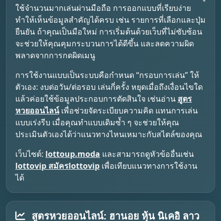
ใช้จำนวนมากเล่นผ่านมือถือ การออกแบบที่เรียบง่าย
ทำให้เห็นข้อมูลสำคัญได้ครบ เช่น รายการที่เลือกและปุ่ม
ยืนยัน ถ้าคุณเป็นมือใหม่ การเริ่มต้นด้วยเว็บที่ไม่ซับซ้อน
จะช่วยให้คุณคุมกระบวนการได้ดีขึ้น และลดความผิด
พลาดจากการกดผิดเมนู
การใช้งานแบบเป็นระบบคือกำหนด “กรอบการเล่น” ให้
ตัวเอง: งบต่อวัน/ต่อรอบ เล่นกี่ครั้ง หยุดเมื่อถึงเงื่อนไขใด
แล้วค่อยใช้ข้อมูลประกอบการตัดสินใจ เช่นอ่าน
สูตร
หวยออนไลน์
เพื่อช่วยจัดระเบียบความคิด แทนการเล่น
แบบเร่งรีบ เมื่อคุณทำแบบเดิมซ้ำ ๆ จะช่วยให้คุณ
ประเมินตัวเองได้ว่าแนวทางไหนเหมาะกับสไตล์ของคุณ
เว็บไซต์:
lottoup.moda
และสามารถดูหัวข้ออื่นเช่น
lottovip สมัครlottovip
เพื่อเทียบแนวทางการใช้งาน
ได้
สูตรหวยออนไลน์: ฮานอย หุ้น นิเคอิ ลาว